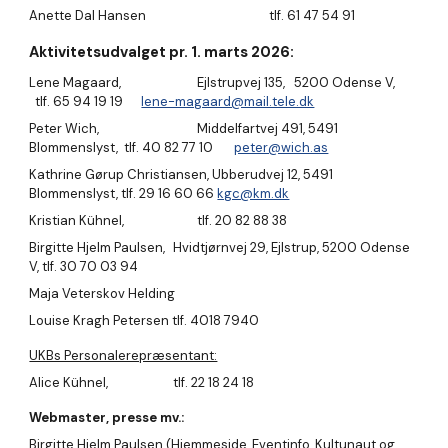
Anette Dal Hansen
tlf. 61 47 54 91
Aktivitetsudvalget pr. 1.
marts
2026:
Lene Magaard,
Ejlstrupvej 135, 5200 Odense V,
tlf. 65 94 19 19
lene-magaard@mail.tele.dk
Peter Wich,
Middelfartvej 491, 5491
Blommenslyst, tlf. 40 82 77 10
peter@wich.as
Kathrine Gørup Christiansen, Ubberudvej 12, 5491
Blommenslyst, tlf. 29 16 60 66
kgc@km.dk
Kristian Kühnel,
tlf. 20 82 88 38
Birgitte Hjelm Paulsen,
Hvidtjørnvej 29, Ejlstrup, 5200 Odense
V, tlf. 30 70 03 94
Maja Veterskov Helding
Louise Kragh Petersen tlf. 4018 7940
UKBs Personalerepræsentant:
Alice Kühnel,
tlf. 22 18 24 18
Webmaster
,
presse
mv.
:
Birgitte Hjelm Paulsen (
Hjemmeside
, Eventinfo,
K
ultu
naut og