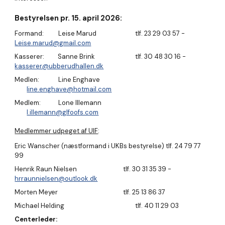
Bestyrelsen pr.
15
. april 202
6
:
Formand
:
Leise Marud
tlf. 23 29 03 57 -
Leise.marud@gmail.com
Kasserer: Sanne Brink
tlf. 30 48 30 16 -
kasserer@ubberudhallen.dk
Medlen:
Line Enghave
line.enghave@hotmail.com
Medlem:
Lone Illemann
l.illemann@glfoofs.com
Medlemmer udpeget af UIF
:
Eric Wanscher (næstformand i UKBs bestyrelse) tlf. 24 79 77
99
Henrik Raun Nielsen
tlf. 30 31 35 39 -
hrraunnielsen@outlook.dk
Morten Meyer
tlf. 25 13 86 37
Michael Helding
tlf. 40 11 29 03
Centerleder: