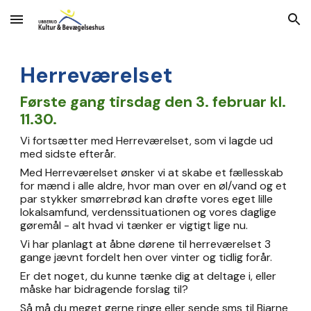
Skip to main content
Skip to navigation
Herreværelset
Første gang tirsdag den
3
.
februar
kl.
11.30.
Vi fortsætter med Herreværelset, som vi lagde ud
med sidste efterår.
Med
Herreværelset ønsker vi at skabe et fællesskab
for mænd i alle aldre, hvor man over en øl/vand og et
par stykker smørrebrød kan drøfte vores eget lille
lokalsamfund, verdenssituationen og vores daglige
gøremål - alt hvad vi tænker er vigtigt lige nu.
Vi har planlagt at åbne dørene til herreværelset 3
gange jævnt fordelt hen over vinter og tidlig forår.
Er det noget, du kunne tænke dig at deltage i, eller
måske har bidragende forslag til?
Så må du meget gerne ringe eller sende sms til Bjarne